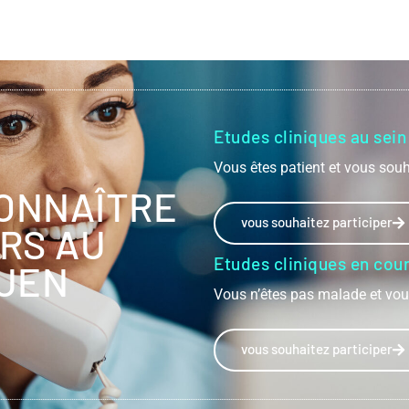
Etudes cliniques au sein
Vous êtes patient et vous souh
ONNAÎTRE
vous souhaitez participer
URS AU
Etudes cliniques en cou
OUEN
Vous n’êtes pas malade et vous
vous souhaitez participer