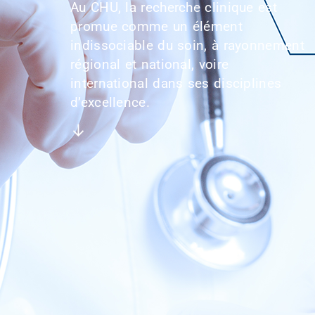
Au CHU, la recherche clinique est
promue comme un élément
indissociable du soin, à rayonnement
régional et national, voire
international dans ses disciplines
d’excellence.
↓