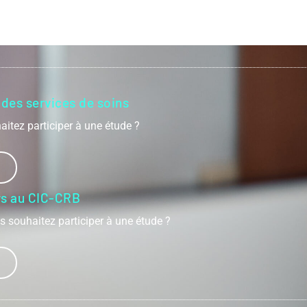
 des services de soins
aitez participer à une étude ?
rs au CIC-CRB
 souhaitez participer à une étude ?