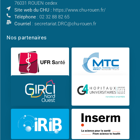
76031 ROUEN cedex
Site web du CHU :
https://www.chu-rouen.fr/
Téléphone
: 02 32 88 82 65
Courriel
: secretariat.DRC@chu-rouen.fr
Nos partenaires