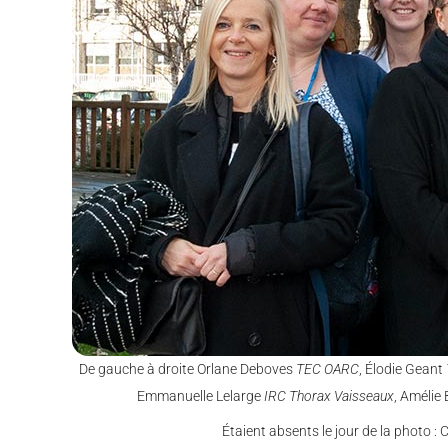
De gauche à droite Orlane Deboves
TEC OARC
, Élodie Geant
Emmanuelle Lelarge
IRC Thorax Vaisseaux
, Amélie
Étaient absents le jour de la photo : 