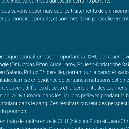
 et cliniques, qui nous adressent certains patients.
 nous savons désormais que les traitements de chimioim
er pulmonaire opérable, et sommes donc particulièrement 
horacique connaît un essor important au CHU de Rouen, ave
gie (Dr Nicolas Piton, Aude Lamy, Pr Jean-Christophe Sa
eu Salaün, Pr Luc Thiberville), portant sur la caractérisat
ladie, la mise en évidence de certaines mutations est en e
nt souvent difficiles d’accès et la sensibilité des examens 
ion de l’ADN tumoral dans les liquides prélevés pendant la
circulant dans le sang. Ces résultats ouvrent des perspect
r du poumon.
t en train de naître entre le CHU (Nicolas Piton et Jean-Chr
é Rouen-Normandie (Caroline Petitjean) et en lien avec Yv