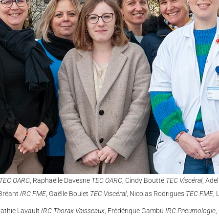
TEC OARC
, Raphaëlle Davesne
TEC OARC
, Cindy Boutté
TEC Viscéral
, Ade
 Bréant
IRC FME
, Gaëlle Boulet
TEC Viscéral
, Nicolas Rodrigues
TEC FME
,
Cathie Lavault
IRC Thorax Vaisseaux
, Frédérique Gambu
IRC Pneumologie
,