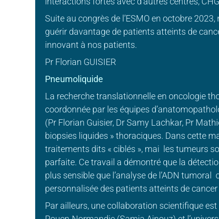
interactions fortes avec d’autres centres, CHG
Suite au congrès de l’ESMO en octobre 2023,
guérir davantage de patients atteints de canc
innovant à nos patients.
Pr Florian GUISIER
Pneumoliquide
La recherche translationnelle en oncologie t
coordonnée par les équipes d’anatomopatholo
(Pr Florian Guisier, Dr Samy Lachkar, Pr Mathi
biopsies liquides » thoraciques. Dans cette ma
traitements dits « ciblés », mai les tumeurs so
parfaite. Ce travail a démontré que la détect
plus sensible que l’analyse de l’ADN tumoral 
personnalisée des patients atteints de cance
Par ailleurs, une collaboration scientifique es
Rouen-Normandie (Samia Ainouz) et l’universit